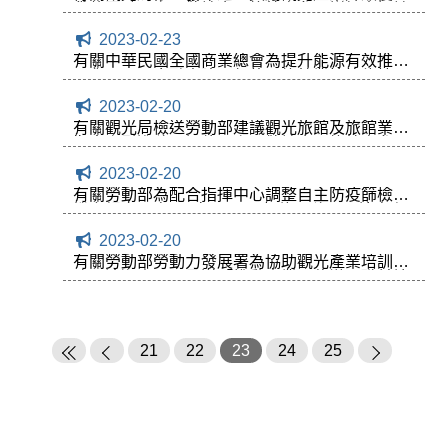
貸款要點」案，敬請會員旅館卓參，詳細資訊請
參閱附件。
2023-02-23
有關中華民國全國商業總會為提升能源有效推廣
百貨量販、金融壽險、餐飲及旅館業等節能技
術，特舉辦「節能技術培訓班」課程，敬請會員
2023-02-20
旅館踴躍報名參加，相關資訊請參閱附件。
有關觀光局檢送勞動部建議觀光旅館及旅館業短
期專案引進移工評估乙案，敬請會員旅館卓參，
相關資訊請參閱附件。
2023-02-20
有關勞動部為配合指揮中心調整自主防疫篩檢時
機之規定，自112年2月7日起修正移工入境自主
防疫措施案，敬請會員旅館卓參，相關資訊請參
2023-02-20
閱附件。
有關勞動部勞動力發展署為協助觀光產業培訓房
務及清潔人員，函送「推動事業單位辦理職前培
訓計畫」案，敬請會員旅館依規定踴躍申請，相
關資訊請參閱附件。
21
22
23
24
25