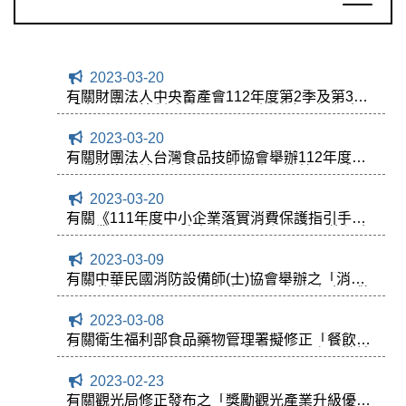
2023-03-20
有關財團法人中央畜產會112年度第2季及第3季
「食品安全管制系統(HACCP)訓練班」課程資
訊，敬請會員旅館踴躍參加，相關資訊請參閱附
2023-03-20
件。
有關財團法人台灣食品技師協會舉辦112年度第
二季教育訓練課程資訊，敬請會員旅館踴躍參
加，相關資訊請參閱附件。
2023-03-20
有關《111年度中小企業落實消費保護指引手
冊》業已問世，內容包含諸多案例，十分值得會
員旅館參考，相關資訊請參考附件。
2023-03-09
有關中華民國消防設備師(士)協會舉辦之「消防
檢修數位平台開發邏輯與應用」課程分享會，敬
請會員踴躍報名參加，相關資訊請參閱附件。
2023-03-08
有關衛生福利部食品藥物管理署擬修正「餐飲衛
生管理分級評核制度辦理注意事項」一案，敬請
會員旅館依規定辦理，相關資訊請參閱附件。
2023-02-23
有關觀光局修正發布之「獎勵觀光產業升級優惠