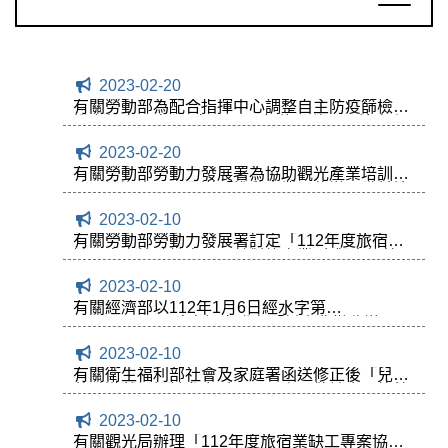
2023-02-20
有關勞動部為配合指揮中心調整自主防疫篩檢時
機之規定，自112年2月7日起修正移工入境自主
防疫措施案，敬請會員旅館卓參，相關資訊請參
2023-02-20
閱附件。
有關勞動部勞動力發展署為協助觀光產業培訓房
務及清潔人員，函送「推動事業單位辦理職前培
訓計畫」案，敬請會員旅館依規定踴躍申請，相
2023-02-10
關資訊請參閱附件。
有關勞動部勞動力發展署訂定「112年度旅宿業
缺工專案協助計畫」，針對旅宿業(含觀光旅館、
旅館及民宿)之房務員及清潔人員之即時職缺(非
2023-02-10
預估缺)提供求才媒合服務案，敬請會員旅館依照
計畫辦理，相關資訊請參閱附件。
有關經濟部以112年1月6日經水字第
11104605130號令訂定發布「耗水費徵收辦
法」，並檢送發布令影本（含法規條文）、總說
2023-02-10
明及逐條說明一案，相關資訊請參閱附件。
有關衛生福利部社會及家庭署函送修正後「兒童
共融遊戲場設計參考手冊」一案，敬請會員旅館
於設置及修繕時納入規劃參採，相關資訊請參閱
2023-02-10
附件。
有關觀光局辦理「112年度旅宿業缺工專案協助