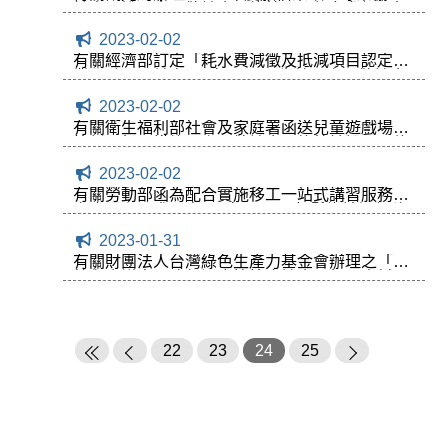
計畫」說明會，敬請會員旅館踴躍報名參加，相
關資訊請參閱附件。
2023-02-02
有關經濟部訂定「耗水費減徵及抵減項目認定作
業要點」，並自112年2月1日生效一案，敬請會
員旅館依相關規定辦理。
2023-02-02
有關衛生福利部社會及家庭署函送兒童遊戲場防
範靜電相關措施一案，敬請會員旅館於設置及修
繕時納入規劃參採，相關資訊請參閱附件。
2023-02-02
有關勞動部函為配合實施移工一站式講習服務及
家庭照顧需求，自112年1月1日起鬆綁社福類移
工（機構看護及家庭幫傭、家庭看護）部分自主
2023-01-31
防疫措施一案，敬請會員旅館依照規定辦理，相
關資訊請參閱附件。
有關財團法人台灣綠色生產力基金會辦理之「餐
館與會議中心冷氣溫度控管座談會」相關資料
「能源局節能績效保證示範補助計畫介紹」與
「室內冷氣溫度自主管理推動做法說明」，敬請
會員旅館參卓，相關資訊請參閱附件。
22
23
24
25